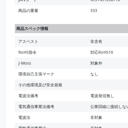
商品の重量
333
商品スペック情報
アスベスト
非含有
RoHS指令
対応RoHS10
J-Moss
対象外
環境自己主張マーク
なし
その他環境及び安全規格
電波法備考
電波発信無し
電気通信事業法備考
公衆回線に接続しな
電波法
非対象