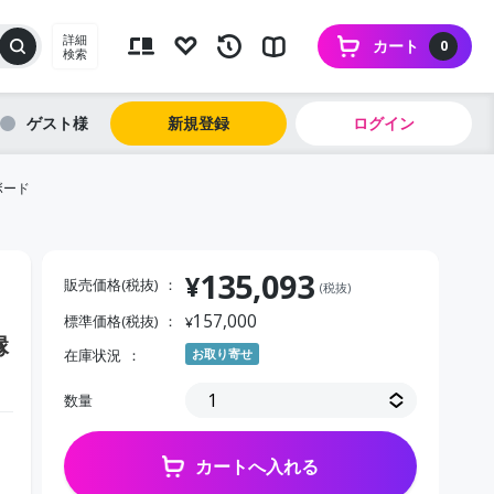
詳細
カート
0
検索
ゲスト
新規登録
ログイン
ボード
135,093
¥
販売価格(税抜)
(税抜)
157,000
標準価格(税抜)
¥
縁
在庫状況
お取り寄せ
数量
カートへ入れる