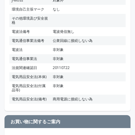
J-Moss
対象外
環境自己主張マーク
なし
その他環境及び安全規
格
電波法備考
電波発信無し
電気通信事業法備考
公衆回線に接続しない為
電波法
非対象
電気通信事業法
非対象
法規関連確認日
20110722
電気用品安全法(本体)
非対象
電気用品安全法(付属
非対象
品等)
電気用品安全法(備考)
商用電源に接続しない為
お買い物に関するご案内