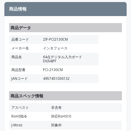
商品情報
商品データ
品番コード
ZIF-PCI2130CM
メーカー名
インタフェース
商品名
64点デジタル入力ボード
DI(64)PF
商品型番
PCI-2130CM
JANコード
4957451036132
商品スペック情報
アスベスト
非含有
RoHS指令
対応RoHS10
J-Moss
対象外