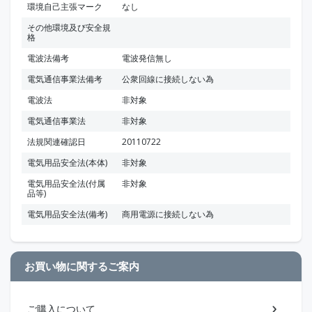
環境自己主張マーク
なし
その他環境及び安全規
格
電波法備考
電波発信無し
電気通信事業法備考
公衆回線に接続しない為
電波法
非対象
電気通信事業法
非対象
法規関連確認日
20110722
電気用品安全法(本体)
非対象
電気用品安全法(付属
非対象
品等)
電気用品安全法(備考)
商用電源に接続しない為
お買い物に関するご案内
ご購入について