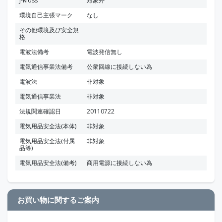
J-Moss
対象外
環境自己主張マーク
なし
その他環境及び安全規
格
電波法備考
電波発信無し
電気通信事業法備考
公衆回線に接続しない為
電波法
非対象
電気通信事業法
非対象
法規関連確認日
20110722
電気用品安全法(本体)
非対象
電気用品安全法(付属
非対象
品等)
電気用品安全法(備考)
商用電源に接続しない為
お買い物に関するご案内