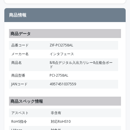
商品情報
商品データ
品番コード
ZIF-PCI2758AL
メーカー名
インタフェース
商品名
8/8点デジタル入出力リレー8点複合ボー
ド
商品型番
PCI-2758AL
JANコード
4957451037559
商品スペック情報
アスベスト
非含有
RoHS指令
対応RoHS10