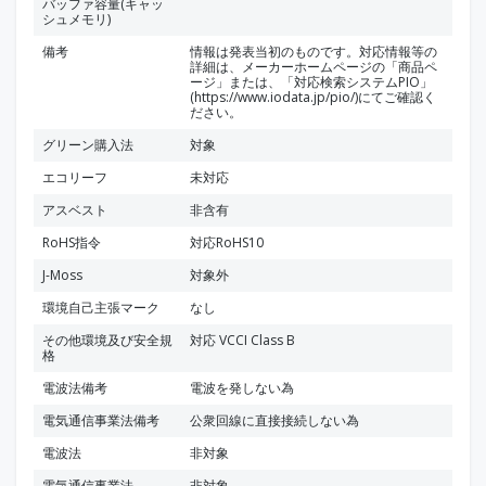
バッファ容量(キャッ
シュメモリ)
備考
情報は発表当初のものです。対応情報等の
詳細は、メーカーホームページの「商品ペ
ージ」または、「対応検索システムPIO」
(https://www.iodata.jp/pio/)にてご確認く
ださい。
グリーン購入法
対象
エコリーフ
未対応
アスベスト
非含有
RoHS指令
対応RoHS10
J-Moss
対象外
環境自己主張マーク
なし
その他環境及び安全規
対応 VCCI Class B
格
電波法備考
電波を発しない為
電気通信事業法備考
公衆回線に直接接続しない為
電波法
非対象
電気通信事業法
非対象