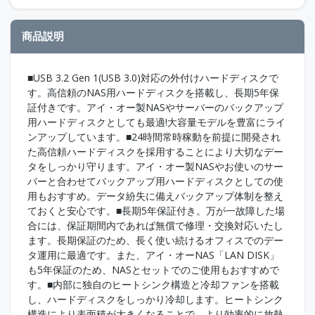
商品説明
■USB 3.2 Gen 1(USB 3.0)対応の外付けハードディスクで
す。高信頼のNAS用ハードディスクを搭載し、長期5年保
証付きです。アイ・オー製NASやサーバーのバックアップ
用ハードディスクとしても最適!大容量モデルを豊富にライ
ンアップしています。■24時間常時稼動を前提に開発され
た高信頼ハードディスクを採用することにより大切なデー
タをしっかり守ります。アイ・オー製NASやお使いのサー
バーと合わせてバックアップ用ハードディスクとしての使
用もおすすめ。データ紛失に備えバックアップ体制を整え
ておくと安心です。■長期5年保証付き。万が一故障した場
合には、保証期間内であれば無償で修理・交換対応いたし
ます。長期保証のため、長く使い続けるオフィスでのデー
タ運用に最適です。また、アイ・オーNAS「LAN DISK」
も5年保証のため、NASとセットでのご使用もおすすめで
す。■内部に独自のヒートシンク構造と冷却ファンを搭載
し、ハードディスクをしっかり冷却します。ヒートシンク
構造により表面積が大きくなることで、より効率的に放熱