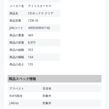
メーカー名
アイリスオーヤマ
商品名
CDボックス クリア
商品型番
CDB-35
JANコード
4905009561742
商品の重量
426
商品の容量
8,973
商品の縦幅
353
商品の横幅
164
商品の高さ
155
商品スペック情報
アスベスト
非含有
RoHS指令
対象外
J-Moss
対象外