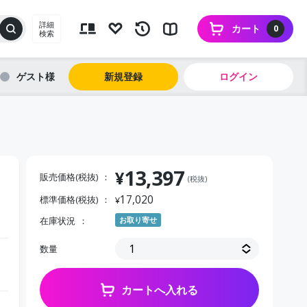
詳細
カート
0
検索
ゲスト
新規登録
ログイン
13,397
¥
販売価格(税抜)
(税抜)
17,020
標準価格(税抜)
¥
在庫状況
お取り寄せ
数量
カートへ入れる