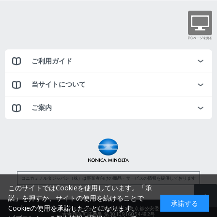
ご利用ガイド
当サイトについて
ご案内
コニカミノルタジャパン（株）は事業者向けの商品・サービスの情報を提供しております
このサイトではCookieを使用しています。「承
諾」を押すか、サイトの使用を続けることで
承諾する
Cookieの使用を承諾したことになります。
コニカミノルタジャパン株式会社／東京都公安委員会
古物商許可証番号 第3010916054482号