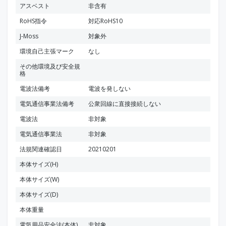
アスベスト
非含有
RoHS指令
対応RoHS10
J-Moss
対象外
環境自己主張マーク
なし
その他環境及び安全規
格
電波法備考
電波を発しない
電気通信事業法備考
公衆回線に直接接続しない
電波法
非対象
電気通信事業法
非対象
法規関連確認日
20210201
本体サイズ(H)
本体サイズ(W)
本体サイズ(D)
本体重量
電気用品安全法(本体)
非対象