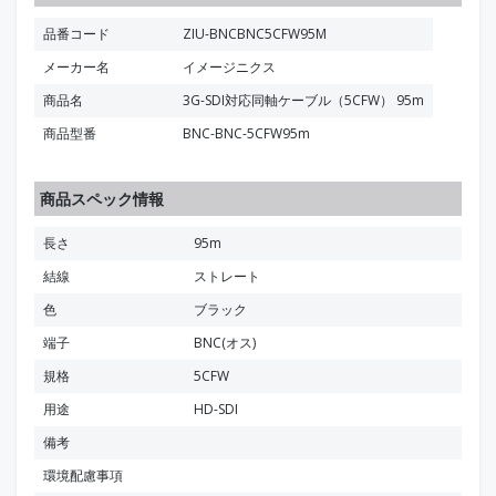
品番コード
ZIU-BNCBNC5CFW95M
メーカー名
イメージニクス
商品名
3G-SDI対応同軸ケーブル（5CFW） 95m
商品型番
BNC-BNC-5CFW95m
商品スペック情報
長さ
95m
結線
ストレート
色
ブラック
端子
BNC(オス)
規格
5CFW
用途
HD-SDI
備考
環境配慮事項