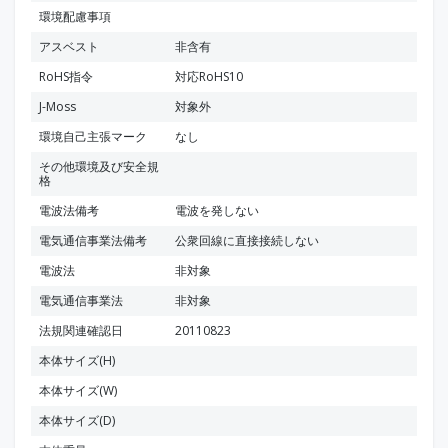
環境配慮事項
アスベスト
非含有
RoHS指令
対応RoHS10
J-Moss
対象外
環境自己主張マーク
なし
その他環境及び安全規
格
電波法備考
電波を発しない
電気通信事業法備考
公衆回線に直接接続しない
電波法
非対象
電気通信事業法
非対象
法規関連確認日
20110823
本体サイズ(H)
本体サイズ(W)
本体サイズ(D)