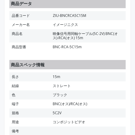
商品データ
品番コード
ZIU-BNCRCA5C15M
メーカー名
イメージニクス
商品名
映像信号用同軸ケーブル(5C-2V) BNC(オ
ス)-RCA(オス) 15m
商品型番
BNC-RCA-5C15m
商品スペック情報
長さ
15m
結線
ストレート
色
ブラック
端子
BNC(オス)/RCA(オス)
規格
5C2V
用途
コンポジットビデオ
備考