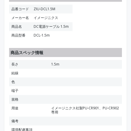
品番コード
ZIU-DCL1.5M
メーカー名
イメージニクス
商品名
DC電源ケーブル 1.5m
商品型番
DCL-1.5m
商品スペック情報
長さ
1.5m
結線
色
端子
規格
用途
イメージニクス社製PU-CR901、PU-CR902
専用
備考
環境配慮事項