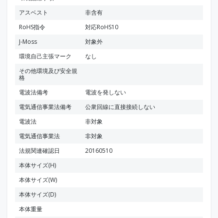
アスベスト
非含有
RoHS指令
対応RoHS10
J-Moss
対象外
環境自己主張マーク
なし
その他環境及び安全規
格
電波法備考
電波を発しない
電気通信事業法備考
公衆回線に直接接続しない
電波法
非対象
電気通信事業法
非対象
法規関連確認日
20160510
本体サイズ(H)
本体サイズ(W)
本体サイズ(D)
本体重量