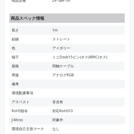
商品型番
DP-5BP1m
商品スペック情報
長さ
1m
結線
ストレート
色
アイボリー
端子
ミニDsub15ピン(オス)/BNC(オス)
規格
同軸ケーブル
用途
アナログRGB
備考
環境配慮事項
アスベスト
非含有
RoHS指令
対応RoHS10
J-Moss
対象外
環境自己主張マーク
なし