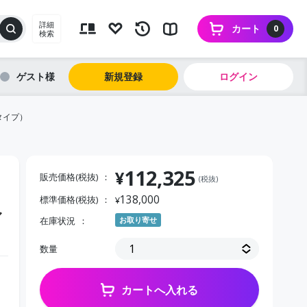
詳細
カート
0
検索
ゲスト
新規登録
ログイン
タイプ）
112,325
¥
販売価格(税抜)
(税抜)
138,000
標準価格(税抜)
¥
ァ
在庫状況
お取り寄せ
数量
カートへ入れる