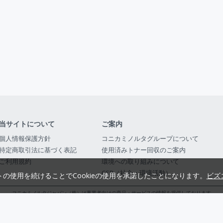
当サイトについて
ご案内
個人情報保護方針
コニカミノルタグループについて
特定商取引法に基づく表記
使用済みトナー回収のご案内
ご利用規約
環境への取り組みについて
CSR（社会・環境活動）
トの使用を続けることでCookieの使用を承諾したことになります。
ビズ
コニカミノルタジャパン（株）は事業者向けの商品・サービスの情報を提供しております
コニカミノルタジャパン株式会社／東京都公安委員会 古物商許可証番号 第3010916054482
© 2014-
2026
KONICA MINOLTA JAPAN, INC.