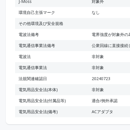
J-Moss
対象外
環境自己主張マーク
なし
その他環境及び安全規格
電波法備考
電界強度が対象外の
電気通信事業法備考
公衆回線に直接接続
電波法
非対象
電気通信事業法
非対象
法規関連確認日
20240723
電気用品安全法(本体)
非対象
電気用品安全法(付属品等)
適合/例外承認
電気用品安全法(備考)
ACアダプタ