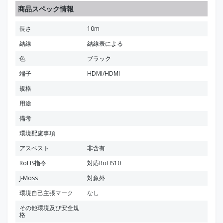
商品スペック情報
長さ
10m
結線
結線表による
色
ブラック
端子
HDMI/HDMI
規格
用途
備考
環境配慮事項
アスベスト
非含有
RoHS指令
対応RoHS10
J-Moss
対象外
環境自己主張マーク
なし
その他環境及び安全規
格