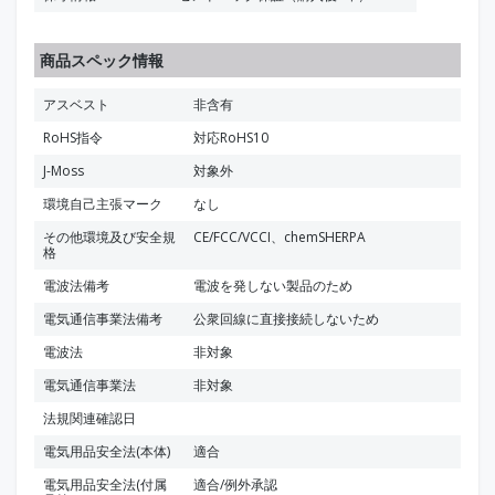
商品スペック情報
アスベスト
非含有
RoHS指令
対応RoHS10
J-Moss
対象外
環境自己主張マーク
なし
その他環境及び安全規
CE/FCC/VCCI、chemSHERPA
格
電波法備考
電波を発しない製品のため
電気通信事業法備考
公衆回線に直接接続しないため
電波法
非対象
電気通信事業法
非対象
法規関連確認日
電気用品安全法(本体)
適合
電気用品安全法(付属
適合/例外承認