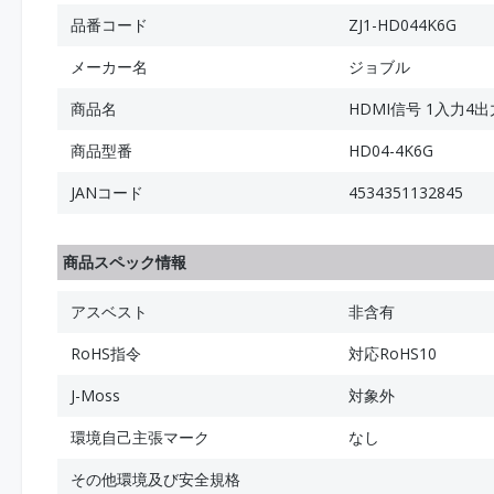
品番コード
ZJ1-HD044K6G
メーカー名
ジョブル
商品名
HDMI信号 1入力4出
商品型番
HD04-4K6G
JANコード
4534351132845
商品スペック情報
アスベスト
非含有
RoHS指令
対応RoHS10
J-Moss
対象外
環境自己主張マーク
なし
その他環境及び安全規格