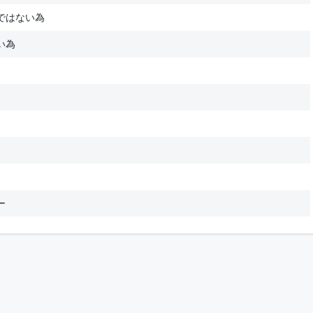
ではない為
い為
ー