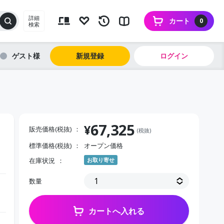
詳細
カート
0
検索
ゲスト
新規登録
ログイン
67,325
¥
販売価格(税抜)
(税抜)
標準価格(税抜)
オープン価格
在庫状況
お取り寄せ
数量
カートへ入れる