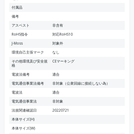
付属品
備考
アスベスト
非含有
RoHS指令
対応RoHS10
J-Moss
対象外
環境自己主張マーク
なし
その他環境及び安全規
CEマーキング
格
電波法備考
適合
電気通信事業法備考
非対象（公衆回線に接続しない為）
電波法
適合
電気通信事業法
非対象
法規関連確認日
20220721
本体サイズ(H)
本体サイズ(W)