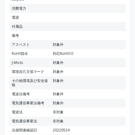
消費電力
電源
付属品
備考
アスベスト
対象外
RoHS指令
対応RoHS10
J-Moss
対象外
環境自己主張マーク
対象外
その他環境及び安全規
対象外
格
電波法備考
対象外
電気通信事業法備考
対象外
電波法
非対象
電気通信事業法
非対象
法規関連確認日
20220524