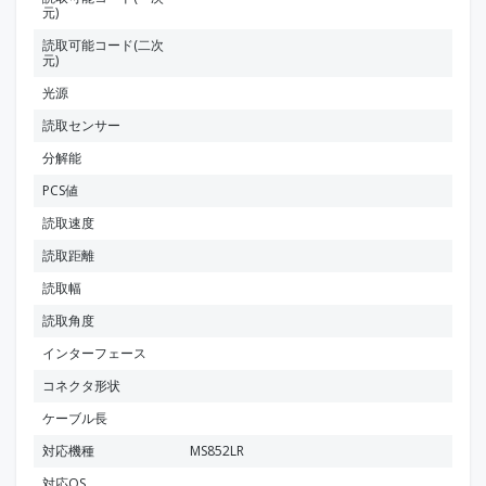
元)
読取可能コード(二次
元)
光源
読取センサー
分解能
PCS値
読取速度
読取距離
読取幅
読取角度
インターフェース
コネクタ形状
ケーブル長
対応機種
MS852LR
対応OS