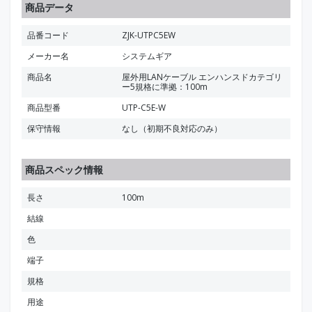
商品データ
品番コード
ZJK-UTPC5EW
メーカー名
システムギア
商品名
屋外用LANケーブル エンハンスドカテゴリ
ー5規格に準拠：100m
商品型番
UTP-C5E-W
保守情報
なし（初期不良対応のみ）
商品スペック情報
長さ
100m
結線
色
端子
規格
用途