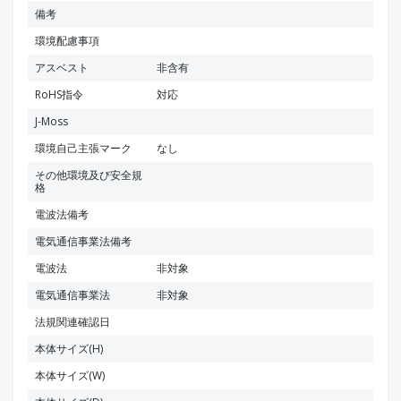
備考
環境配慮事項
アスベスト
非含有
RoHS指令
対応
J-Moss
環境自己主張マーク
なし
その他環境及び安全規
格
電波法備考
電気通信事業法備考
電波法
非対象
電気通信事業法
非対象
法規関連確認日
本体サイズ(H)
本体サイズ(W)