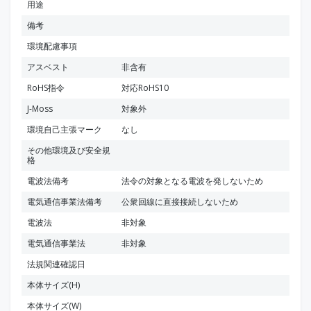
用途
備考
環境配慮事項
アスベスト
非含有
RoHS指令
対応RoHS10
J-Moss
対象外
環境自己主張マーク
なし
その他環境及び安全規
格
電波法備考
法令の対象となる電波を発しないため
電気通信事業法備考
公衆回線に直接接続しないため
電波法
非対象
電気通信事業法
非対象
法規関連確認日
本体サイズ(H)
本体サイズ(W)