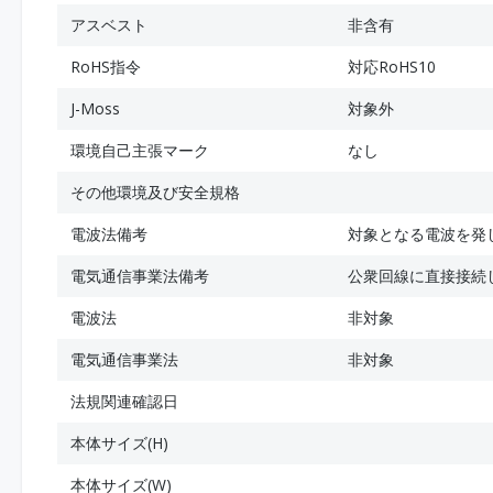
アスベスト
非含有
RoHS指令
対応RoHS10
J-Moss
対象外
環境自己主張マーク
なし
その他環境及び安全規格
電波法備考
対象となる電波を発
電気通信事業法備考
公衆回線に直接接続
電波法
非対象
電気通信事業法
非対象
法規関連確認日
本体サイズ(H)
本体サイズ(W)