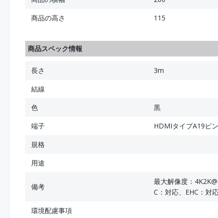
商品の高さ
115
商品スペック情報
長さ
3m
結線
色
黒
端子
HDMIタイプA19ピン
規格
用途
最大解像度：4K2K@6
備考
C：対応、EHC：対
環境配慮事項