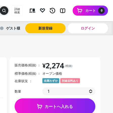
詳細
カート
0
検索
ゲスト
新規登録
ログイン
2,274
¥
販売価格(税抜)
(税抜)
標準価格(税抜)
オープン価格
在庫状況
在庫わずか
別途送料あり
数量
カートへ入れる