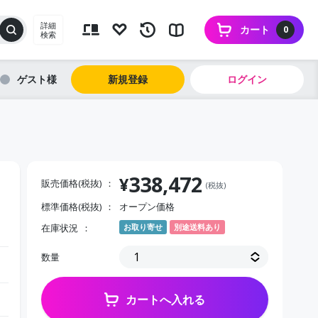
詳細
カート
0
検索
ゲスト
新規登録
ログイン
338,472
¥
販売価格(税抜)
(税抜)
標準価格(税抜)
オープン価格
在庫状況
お取り寄せ
別途送料あり
数量
カートへ入れる