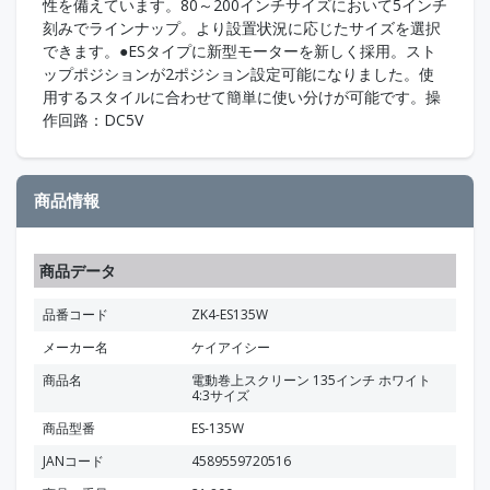
性を備えています。80～200インチサイズにおいて5インチ
刻みでラインナップ。より設置状況に応じたサイズを選択
できます。●ESタイプに新型モーターを新しく採用。スト
ップポジションが2ポジション設定可能になりました。使
用するスタイルに合わせて簡単に使い分けが可能です。操
作回路：DC5V
商品情報
商品データ
品番コード
ZK4-ES135W
メーカー名
ケイアイシー
商品名
電動巻上スクリーン 135インチ ホワイト
4:3サイズ
商品型番
ES-135W
JANコード
4589559720516