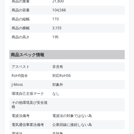
商品の重量
21,800
商品の容量
104,588
商品の縦幅
170
商品の横幅
3,155
商品の高さ
195
商品スペック情報
アスベスト
非含有
RoHS指令
対応RoHS6
J-Moss
対象外
環境自己主張マーク
なし
その他環境及び安全規
格
電波法備考
電波法の対象ではない為
電気通信事業法備考
公衆回線に接続しない為
電波法
非対象