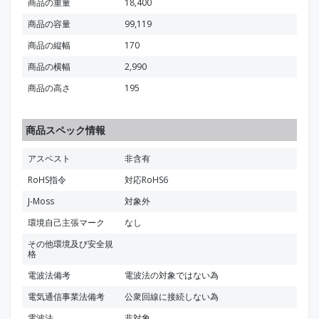
商品の重量
18,400
商品の容量
99,119
商品の縦幅
170
商品の横幅
2,990
商品の高さ
195
商品スペック情報
アスベスト
非含有
RoHS指令
対応RoHS6
J-Moss
対象外
環境自己主張マーク
なし
その他環境及び安全規
格
電波法備考
電波法の対象ではない為
電気通信事業法備考
公衆回線に接続しない為
電波法
非対象