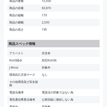
商品の重量
15,500
商品の容量
83,870
商品の縦幅
170
商品の横幅
2,530
商品の高さ
195
商品スペック情報
アスベスト
非含有
RoHS指令
対応RoHS6
J-Moss
対象外
環境自己主張マーク
なし
その他環境及び安全規
格
電波法備考
電波法の対象ではない為
電気通信事業法備考
公衆回線に接続しない為
電波法
非対象