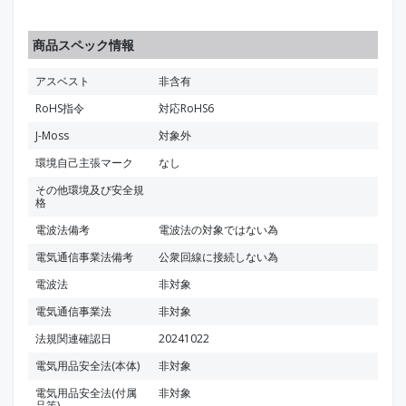
商品スペック情報
アスベスト
非含有
RoHS指令
対応RoHS6
J-Moss
対象外
環境自己主張マーク
なし
その他環境及び安全規
格
電波法備考
電波法の対象ではない為
電気通信事業法備考
公衆回線に接続しない為
電波法
非対象
電気通信事業法
非対象
法規関連確認日
20241022
電気用品安全法(本体)
非対象
電気用品安全法(付属
非対象
品等)