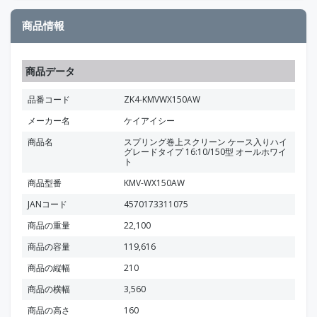
商品情報
商品データ
品番コード
ZK4-KMVWX150AW
メーカー名
ケイアイシー
商品名
スプリング巻上スクリーン ケース入りハイ
グレードタイプ 16:10/150型 オールホワイ
ト
商品型番
KMV-WX150AW
JANコード
4570173311075
商品の重量
22,100
商品の容量
119,616
商品の縦幅
210
商品の横幅
3,560
商品の高さ
160