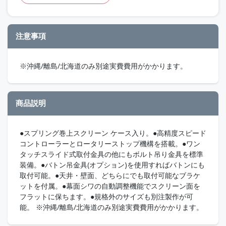
注意事項
※沖縄/離島/北海道のみ別途実費費用がかかります。
商品説明
●スプリング巻上スクリーン ケース入り。●高精度スピード
コントローラーとロータリーストップ機構を搭載。●ワン
タッチスライド式取付金具の他にもボルト吊り金具を標準
装備。●バトン吊金具(オプション)を使用すればバトンにも
取付可能。●天井・壁面、どちらにでも取付可能なブラケ
ットを付属。●幕面シワの自動調整機能でスクリーン面を
フラットに保ちます。●規格外のサイズも別注製作が可
能。 ※沖縄/離島/北海道のみ別途実費費用がかかります。