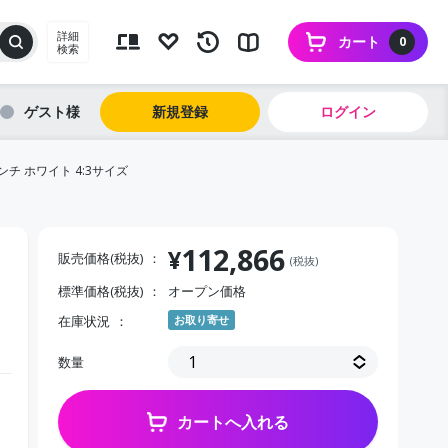
詳細
カート
0
検索
ゲスト
新規登録
ログイン
チ ホワイト 4:3サイズ
112,866
¥
販売価格(税抜)
(税抜)
標準価格(税抜)
オープン価格
在庫状況
お取り寄せ
数量
カートへ入れる