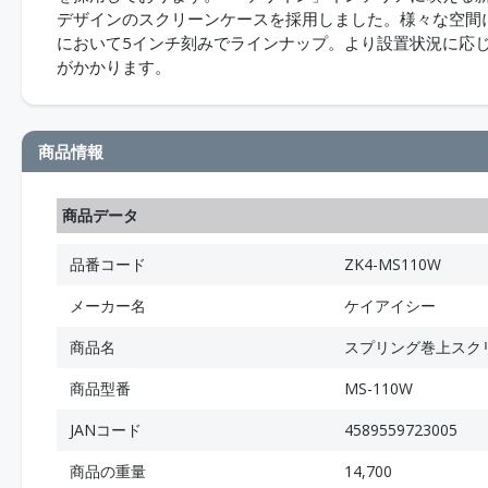
デザインのスクリーンケースを採用しました。様々な空間に
において5インチ刻みでラインナップ。より設置状況に応じ
がかかります。
商品情報
商品データ
品番コード
ZK4-MS110W
メーカー名
ケイアイシー
商品名
スプリング巻上スクリー
商品型番
MS-110W
JANコード
4589559723005
商品の重量
14,700