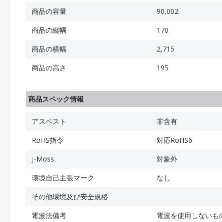
商品の容量
90,002
商品の縦幅
170
商品の横幅
2,715
商品の高さ
195
商品スペック情報
アスベスト
非含有
RoHS指令
対応RoHS6
J-Moss
対象外
環境自己主張マーク
なし
その他環境及び安全規格
電波法備考
電波を使用しないも