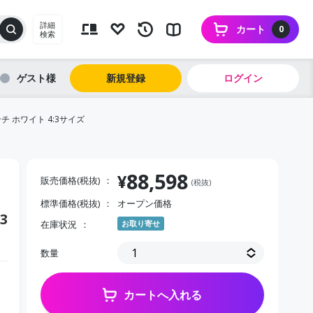
詳細
カート
0
検索
ゲスト
新規登録
ログイン
 ホワイト 4:3サイズ
88,598
¥
販売価格(税抜)
(税抜)
標準価格(税抜)
オープン価格
3
在庫状況
お取り寄せ
数量
カートへ入れる