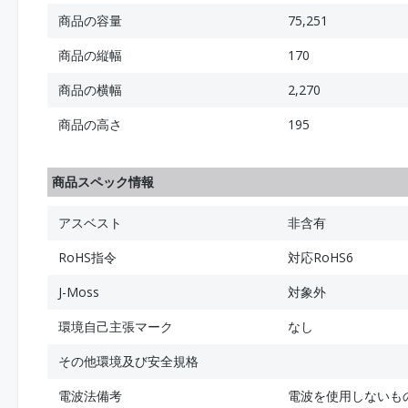
商品の容量
75,251
商品の縦幅
170
商品の横幅
2,270
商品の高さ
195
商品スペック情報
アスベスト
非含有
RoHS指令
対応RoHS6
J-Moss
対象外
環境自己主張マーク
なし
その他環境及び安全規格
電波法備考
電波を使用しないも