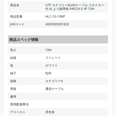
商品名
UTP カテゴリー6LANケーブル コネクター
付 白 より線導体 AWG24 X 4P 10m
商品型番
HLC-C6-10MP
JANコード
4930393901829
商品スペック情報
長さ
10m
結線
ストレート
色
ホワイト
端子
RJ45
規格
カテゴリー6
用途
通信ケーブル
備考
環境配慮事項
アスベスト
否含有