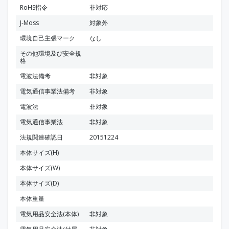
RoHS指令
非対応
J-Moss
対象外
環境自己主張マーク
なし
その他環境及び安全規
格
電波法備考
非対象
電気通信事業法備考
非対象
電波法
非対象
電気通信事業法
非対象
法規関連確認日
20151224
本体サイズ(H)
本体サイズ(W)
本体サイズ(D)
本体重量
電気用品安全法(本体)
非対象