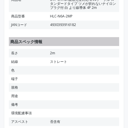
タンダードタイプ ツメが折れないナイロン
プラグ付 白 より線導体 4P 2m
商品型番
HLC-N6A-2MP
JANコード
4930393916182
商品スペック情報
長さ
2m
結線
ストレート
色
端子
規格
用途
備考
環境配慮事項
アスベスト
否含有