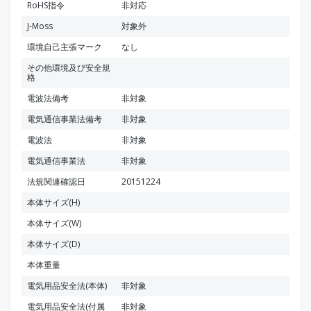
RoHS指令
非対応
J-Moss
対象外
環境自己主張マーク
なし
その他環境及び安全規
格
電波法備考
非対象
電気通信事業法備考
非対象
電波法
非対象
電気通信事業法
非対象
法規関連確認日
20151224
本体サイズ(H)
本体サイズ(W)
本体サイズ(D)
本体重量
電気用品安全法(本体)
非対象
電気用品安全法(付属
非対象