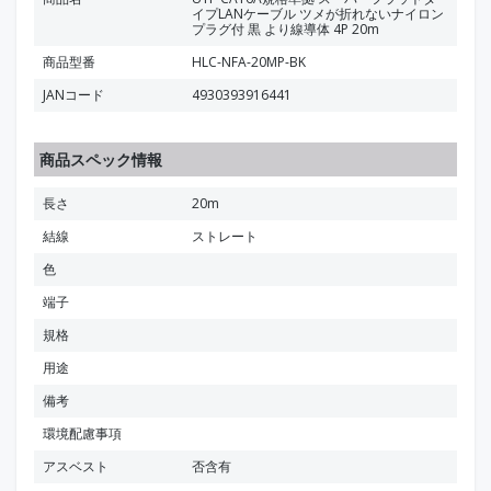
イプLANケーブル ツメが折れないナイロン
プラグ付 黒 より線導体 4P 20m
商品型番
HLC-NFA-20MP-BK
JANコード
4930393916441
商品スペック情報
長さ
20m
結線
ストレート
色
端子
規格
用途
備考
環境配慮事項
アスベスト
否含有