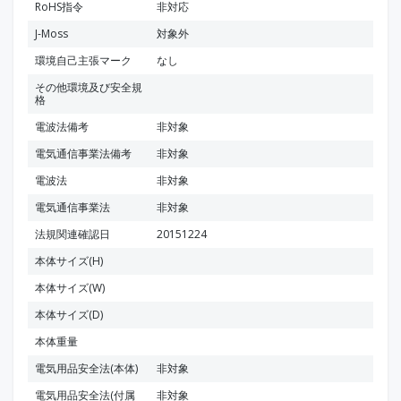
RoHS指令
非対応
J-Moss
対象外
環境自己主張マーク
なし
その他環境及び安全規
格
電波法備考
非対象
電気通信事業法備考
非対象
電波法
非対象
電気通信事業法
非対象
法規関連確認日
20151224
本体サイズ(H)
本体サイズ(W)
本体サイズ(D)
本体重量
電気用品安全法(本体)
非対象
電気用品安全法(付属
非対象