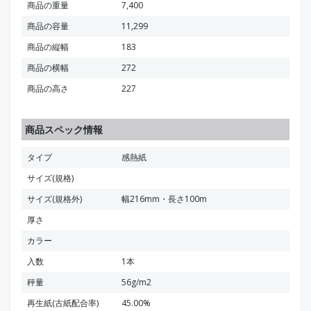
商品の重量
7,400
商品の容量
11,299
商品の縦幅
183
商品の横幅
272
商品の高さ
227
商品スペック情報
タイプ
感熱紙
サイズ(規格)
サイズ(規格外)
幅216mm・長さ100m
厚さ
カラー
入数
1本
秤量
56g/m2
再生紙(古紙配合率)
45.00%