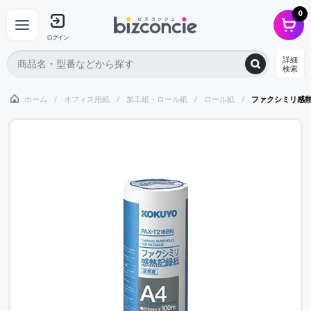
0
ログイン
詳細
検索
ホーム
オフィス用紙
加工紙・ロール紙
ロール紙
ファクシミリ感熱記録