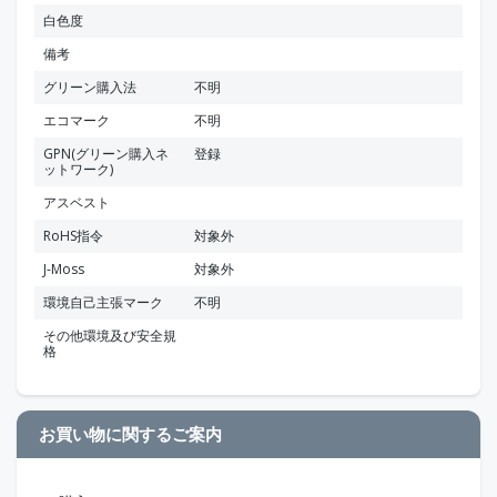
白色度
備考
グリーン購入法
不明
エコマーク
不明
GPN(グリーン購入ネ
登録
ットワーク)
アスベスト
RoHS指令
対象外
J-Moss
対象外
環境自己主張マーク
不明
その他環境及び安全規
格
お買い物に関するご案内