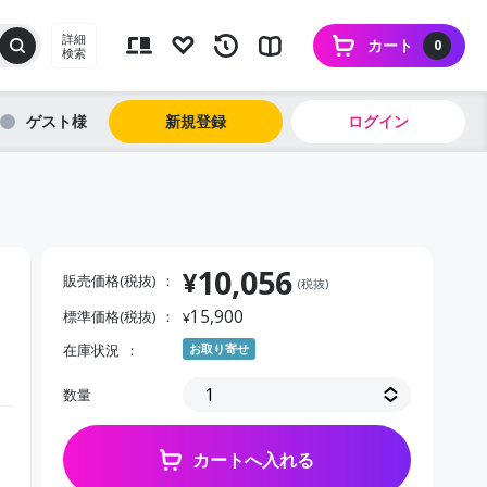
詳細
カート
0
検索
ゲスト
新規登録
ログイン
10,056
¥
販売価格(税抜)
(税抜)
15,900
標準価格(税抜)
¥
在庫状況
お取り寄せ
数量
カートへ入れる