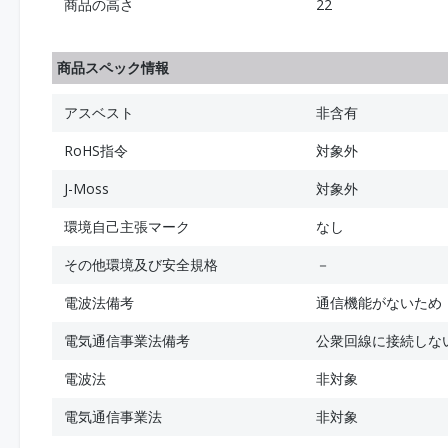
商品の高さ
22
商品スペック情報
アスベスト
非含有
RoHS指令
対象外
J-Moss
対象外
環境自己主張マーク
なし
その他環境及び安全規格
－
電波法備考
通信機能がないため
電気通信事業法備考
公衆回線に接続しな
電波法
非対象
電気通信事業法
非対象