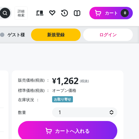
詳細
カート
0
検索
ゲスト
新規登録
ログイン
1,262
¥
販売価格(税抜)
(税抜)
標準価格(税抜)
オープン価格
在庫状況
お取り寄せ
数量
カートへ入れる