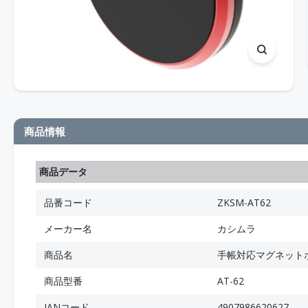
商品情報
商品データ
品番コード
ZKSM-AT62
メーカー名
カシムラ
商品名
手帳対応マグネット
商品型番
AT-62
JANコード
4907986620627