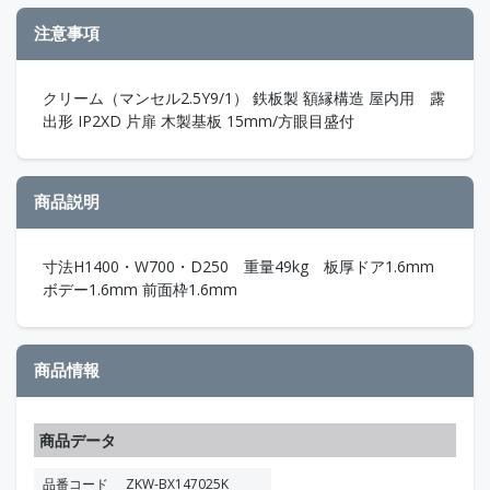
注意事項
クリーム（マンセル2.5Y9/1） 鉄板製 額縁構造 屋内用 露
出形 IP2XD 片扉 木製基板 15mm/方眼目盛付
商品説明
寸法H1400・W700・D250 重量49kg 板厚ドア1.6mm
ボデー1.6mm 前面枠1.6mm
商品情報
商品データ
品番コード
ZKW-BX147025K