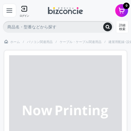
0
ログイン
詳細
検索
ホーム
パソコン関連用品
ケーブル・ケーブル関連用品
建屋用配線･設