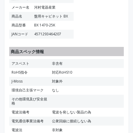
メーカー名
河村電器産業
商品名
盤用キャビネット BX
商品型番
BX 1470-25K
JANコード
4571293464207
商品スペック情報
アスベスト
非含有
RoHS指令
対応RoHS10
J-Moss
対象外
環境自己主張マーク
なし
その他環境及び安全規
格
電波法備考
電波を発しない製品の為
電気通信事業法備考
公衆回線に接続しない為
電波法
非対象