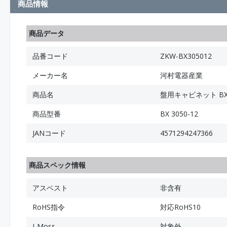
商品情報
商品データ
品番コード
ZKW-BX305012
メーカー名
河村電器産業
商品名
盤用キャビネット B
商品型番
BX 3050-12
JANコード
4571294247366
商品スペック情報
アスベスト
非含有
RoHS指令
対応RoHS10
J-Moss
対象外