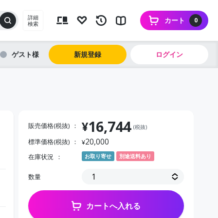
詳細
カート
0
検索
ゲスト
新規登録
ログイン
16,744
¥
販売価格(税抜)
(税抜)
20,000
標準価格(税抜)
¥
在庫状況
お取り寄せ
別途送料あり
数量
カートへ入れる