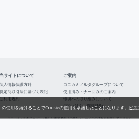
当サイトについて
ご案内
個人情報保護方針
コニカミノルタグループについて
特定商取引法に基づく表記
使用済みトナー回収のご案内
ご利用規約
環境への取り組みについて
CSR（社会・環境活動）
トの使用を続けることでCookieの使用を承諾したことになります。
ビズ
コニカミノルタジャパン（株）は事業者向けの商品・サービスの情報を提供しております
コニカミノルタジャパン株式会社／東京都公安委員会 古物商許可証番号 第3010916054482
© 2014-
2026
KONICA MINOLTA JAPAN, INC.