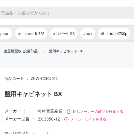
epson
#microsoft 365
#コピー用紙
#box
#bizhub 4700p
建屋用配線･設備部品
盤用キャビネット BX
商品コード
ZKW-BX305012
盤用キャビネット BX
メーカー
河村電器産業
同じメーカーの商品を検索する
メーカー型番
BX 3050-12
メーカーサイトを見る
最小販売単位
1