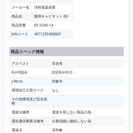
メーカー名
河村電器産業
商品名
盤用キャビネット BX
商品型番
BX 5040-14
JANコード
4571293408867
商品スペック情報
アスベスト
非含有
RoHS指令
対応RoHS10
J-Moss
対象外
環境自己主張マーク
なし
その他環境及び安全規
格
電波法備考
電波を発しない製品の為
電気通信事業法備考
公衆回線に接続しない為
電波法
非対象