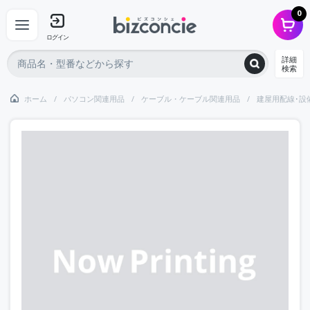
0
ログイン
詳細
検索
ホーム
パソコン関連用品
ケーブル・ケーブル関連用品
建屋用配線･設