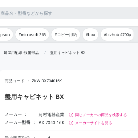
epson
#microsoft 365
#コピー用紙
#box
#bizhub 4700p
建屋用配線･設備部品
盤用キャビネット BX
商品コード
ZKW-BX704016K
盤用キャビネット BX
メーカー
河村電器産業
同じメーカーの商品を検索する
メーカー型番
BX 7040-16K
メーカーサイトを見る
最小販売単位
1