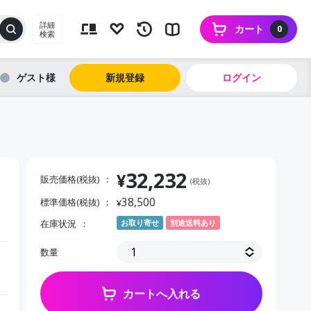
詳細
カート
0
検索
ゲスト
新規登録
ログイン
32,232
¥
販売価格(税抜)
(税抜)
38,500
標準価格(税抜)
¥
在庫状況
お取り寄せ
別途送料あり
数量
カートへ入れる