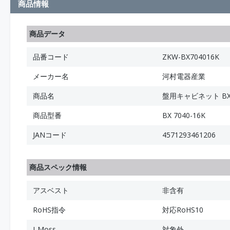
商品情報
商品データ
品番コード
ZKW-BX704016K
メーカー名
河村電器産業
商品名
盤用キャビネット B
商品型番
BX 7040-16K
JANコード
4571293461206
商品スペック情報
アスベスト
非含有
RoHS指令
対応RoHS10
J-Moss
対象外