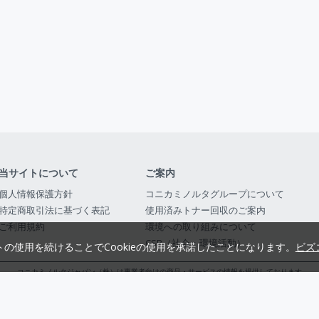
当サイトについて
ご案内
個人情報保護方針
コニカミノルタグループについて
特定商取引法に基づく表記
使用済みトナー回収のご案内
ご利用規約
環境への取り組みについて
CSR（社会・環境活動）
トの使用を続けることでCookieの使用を承諾したことになります。
ビズ
コニカミノルタジャパン（株）は事業者向けの商品・サービスの情報を提供しております
コニカミノルタジャパン株式会社／東京都公安委員会 古物商許可証番号 第3010916054482
© 2014-
2026
KONICA MINOLTA JAPAN, INC.