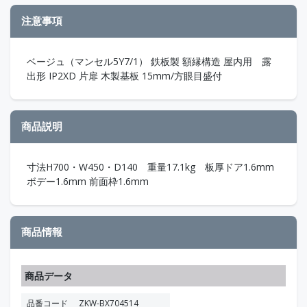
注意事項
ベージュ（マンセル5Y7/1） 鉄板製 額縁構造 屋内用 露
出形 IP2XD 片扉 木製基板 15mm/方眼目盛付
商品説明
寸法H700・W450・D140 重量17.1kg 板厚ドア1.6mm
ボデー1.6mm 前面枠1.6mm
商品情報
商品データ
品番コード
ZKW-BX704514