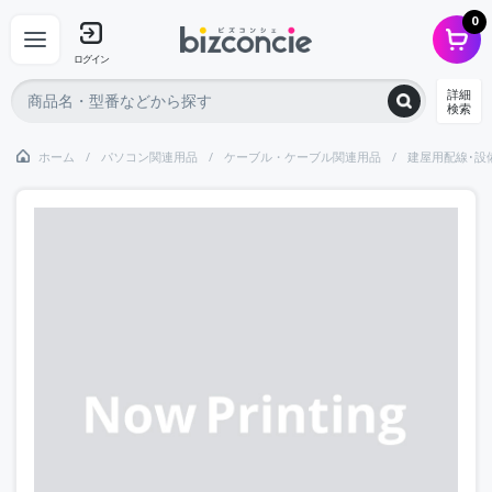
0
ログイン
詳細
検索
ホーム
パソコン関連用品
ケーブル・ケーブル関連用品
建屋用配線･設