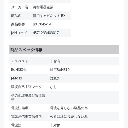
メーカー名
河村電器産業
商品名
盤用キャビネット BX
商品型番
BX 7045-14
JANコード
4571293409017
商品スペック情報
アスベスト
非含有
RoHS指令
対応RoHS10
J-Moss
対象外
環境自己主張マーク
なし
その他環境及び安全規
格
電波法備考
電波を発しない製品の為
電気通信事業法備考
公衆回線に接続しない為
電波法
非対象