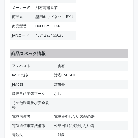
メーカー名
河村電器産業
商品名
盤用キャビネット BXU
商品型番
BXU 1290-16K
JANコード
4571293466638
商品スペック情報
アスベスト
非含有
RoHS指令
対応RoHS10
J-Moss
対象外
環境自己主張マーク
なし
その他環境及び安全規
格
電波法備考
電波を発しない製品の為
電気通信事業法備考
公衆回線に接続しない為
電波法
非対象