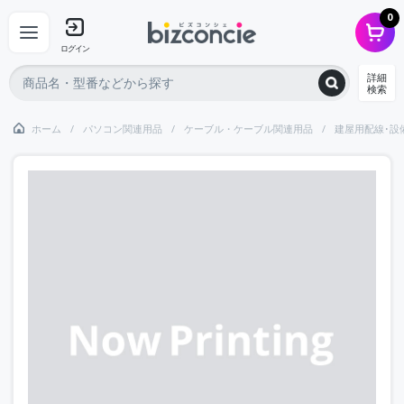
0
ログイン
詳細
検索
ホーム
パソコン関連用品
ケーブル・ケーブル関連用品
建屋用配線･設