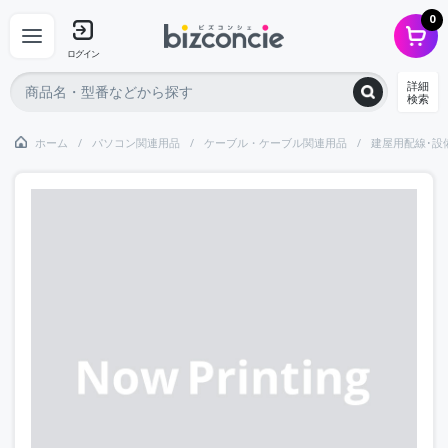
0
ログイン
詳細
検索
ホーム
パソコン関連用品
ケーブル・ケーブル関連用品
建屋用配線･設