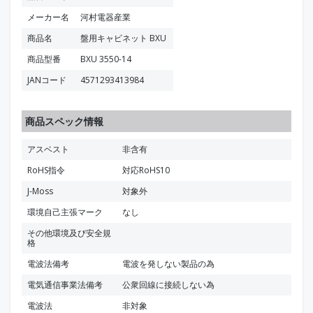
メーカー名
河村電器産業
商品名
盤用キャビネット BXU
商品型番
BXU 3550-14
JANコード
4571293413984
商品スペック情報
アスベスト
非含有
RoHS指令
対応RoHS10
J-Moss
対象外
環境自己主張マーク
なし
その他環境及び安全規
格
電波法備考
電波を発しない製品の為
電気通信事業法備考
公衆回線に接続しない為
電波法
非対象