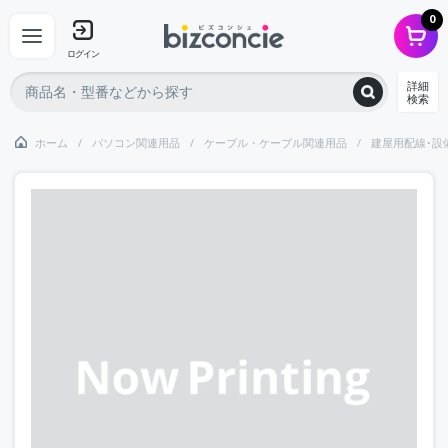
0
ログイン
詳細
検索
ホーム
パソコン関連用品
ケーブル・ケーブル関連用品
建屋用配線･設