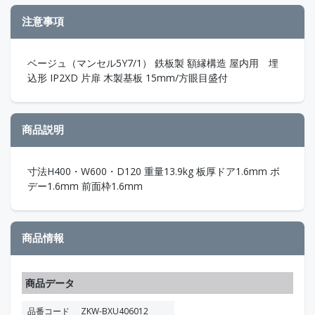
注意事項
ベージュ（マンセル5Y7/1） 鉄板製 額縁構造 屋内用 埋
込形 IP2XD 片扉 木製基板 15mm/方眼目盛付
商品説明
寸法H400・W600・D120 重量13.9kg 板厚ドア1.6mm ボ
デー1.6mm 前面枠1.6mm
商品情報
商品データ
品番コード
ZKW-BXU406012