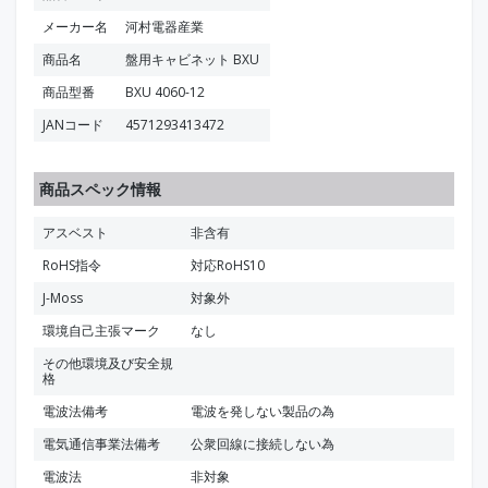
メーカー名
河村電器産業
商品名
盤用キャビネット BXU
商品型番
BXU 4060-12
JANコード
4571293413472
商品スペック情報
アスベスト
非含有
RoHS指令
対応RoHS10
J-Moss
対象外
環境自己主張マーク
なし
その他環境及び安全規
格
電波法備考
電波を発しない製品の為
電気通信事業法備考
公衆回線に接続しない為
電波法
非対象