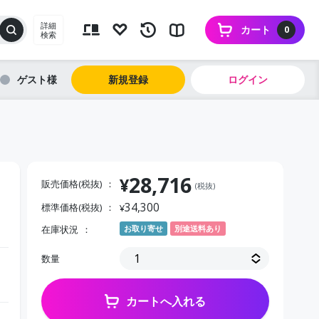
詳細
カート
0
検索
ゲスト
新規登録
ログイン
28,716
¥
販売価格(税抜)
(税抜)
34,300
標準価格(税抜)
¥
在庫状況
お取り寄せ
別途送料あり
数量
カートへ入れる