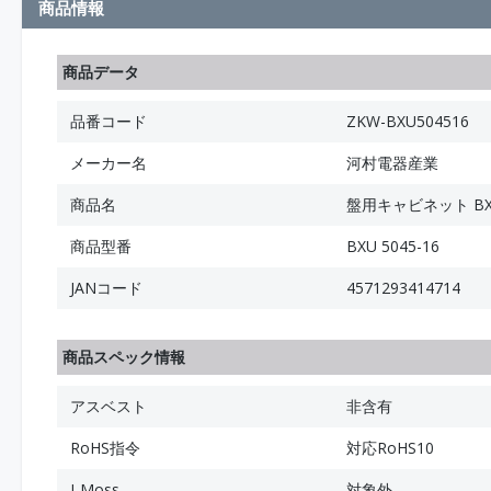
商品情報
商品データ
品番コード
ZKW-BXU504516
メーカー名
河村電器産業
商品名
盤用キャビネット BX
商品型番
BXU 5045-16
JANコード
4571293414714
商品スペック情報
アスベスト
非含有
RoHS指令
対応RoHS10
J-Moss
対象外