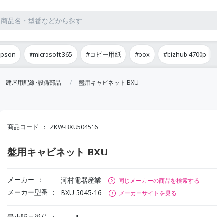
epson
#microsoft 365
#コピー用紙
#box
#bizhub 4700p
建屋用配線･設備部品
盤用キャビネット BXU
商品コード
ZKW-BXU504516
盤用キャビネット BXU
メーカー
河村電器産業
同じメーカーの商品を検索する
メーカー型番
BXU 5045-16
メーカーサイトを見る
最小販売単位
1