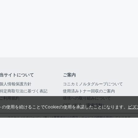
当サイトについて
ご案内
個人情報保護方針
コニカミノルタグループについて
特定商取引法に基づく表記
使用済みトナー回収のご案内
ご利用規約
環境への取り組みについて
CSR（社会・環境活動）
トの使用を続けることでCookieの使用を承諾したことになります。
ビズ
コニカミノルタジャパン（株）は事業者向けの商品・サービスの情報を提供しております
コニカミノルタジャパン株式会社／東京都公安委員会 古物商許可証番号 第3010916054482
© 2014-
2026
KONICA MINOLTA JAPAN, INC.