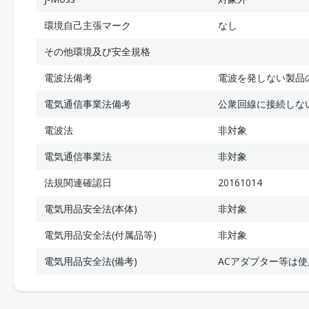
環境自己主張マーク
なし
その他環境及び安全規格
電波法備考
電波を発しない製品
電気通信事業法備考
公衆回線に接続しな
電波法
非対象
電気通信事業法
非対象
法規関連確認日
20161014
電気用品安全法(本体)
非対象
電気用品安全法(付属品等)
非対象
電気用品安全法(備考)
ACアダプター等は