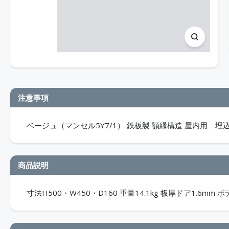
注意事項
ベージュ（マンセル5Y7/1） 鉄板製 額縁構造 屋内用 埋込形
商品説明
寸法H500・W450・D160 重量14.1kg 板厚ドア1.6mm ボ