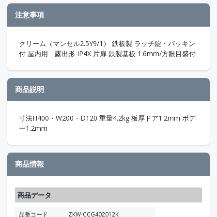
注意事項
クリーム（マンセル2.5Y9/1） 鉄板製 ラッチ錠・パッキン
付 屋内用 露出形 IP4X 片扉 鉄製基板 1.6mm/方眼目盛付
商品説明
寸法H400・W200・D120 重量4.2kg 板厚ドア1.2mm ボデ
ー1.2mm
商品情報
商品データ
品番コード
ZKW-CCG402012K