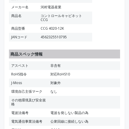
メーカー名
河村電器産業
商品名
コントロールキャビネット
CCG
商品型番
CCG 4020-12K
JANコード
4562325510795
商品スペック情報
アスベスト
非含有
RoHS指令
対応RoHS10
J-Moss
対象外
環境自己主張マーク
なし
その他環境及び安全規
格
電波法備考
電波を発しない製品の為
電気通信事業法備考
公衆回線に接続しない為