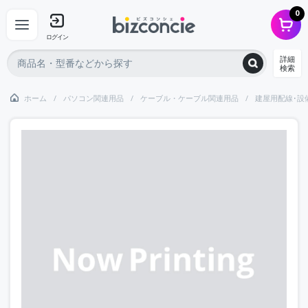
0
ログイン
詳細
検索
ホーム
パソコン関連用品
ケーブル・ケーブル関連用品
建屋用配線･設