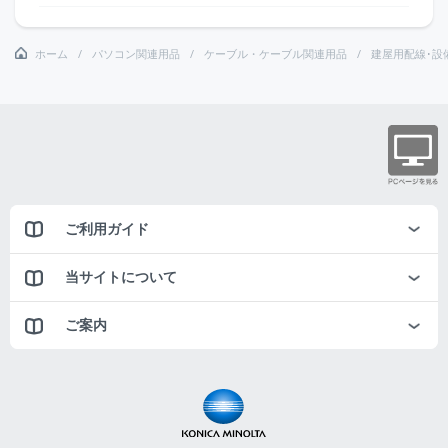
ホーム
パソコン関連用品
ケーブル・ケーブル関連用品
建屋用配線･設
ご利用ガイド
当サイトについて
ご案内