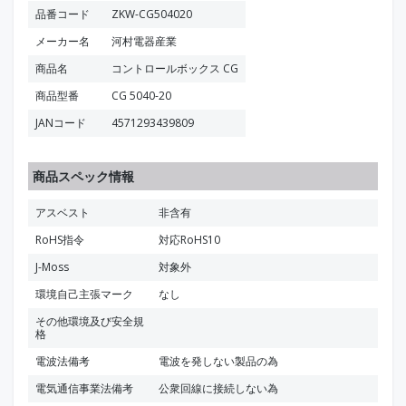
品番コード
ZKW-CG504020
メーカー名
河村電器産業
商品名
コントロールボックス CG
商品型番
CG 5040-20
JANコード
4571293439809
商品スペック情報
アスベスト
非含有
RoHS指令
対応RoHS10
J-Moss
対象外
環境自己主張マーク
なし
その他環境及び安全規
格
電波法備考
電波を発しない製品の為
電気通信事業法備考
公衆回線に接続しない為