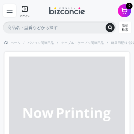
0
ログイン
詳細
検索
ホーム
パソコン関連用品
ケーブル・ケーブル関連用品
建屋用配線･設