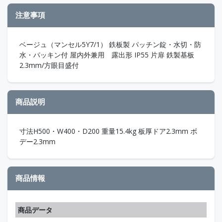
注意事項
ベージュ（マンセル5Y7/1） 鉄板製 パッチン錠・水切・防
水・パッキン付 屋内外兼用 露出形 IP55 片扉 鉄製基板
2.3mm/方眼目盛付
商品説明
寸法H500・W400・D200 重量15.4kg 板厚ドア2.3mm ボ
デー2.3mm
商品情報
商品データ