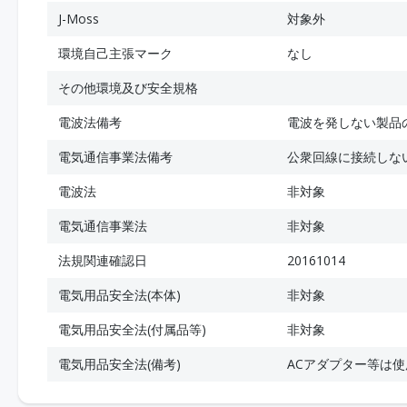
J-Moss
対象外
環境自己主張マーク
なし
その他環境及び安全規格
電波法備考
電波を発しない製品
電気通信事業法備考
公衆回線に接続しな
電波法
非対象
電気通信事業法
非対象
法規関連確認日
20161014
電気用品安全法(本体)
非対象
電気用品安全法(付属品等)
非対象
電気用品安全法(備考)
ACアダプター等は