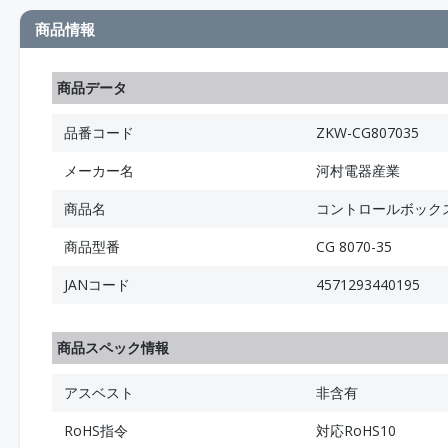
商品情報
商品データ
品番コード
ZKW-CG807035
メーカー名
河村電器産業
商品名
コントロールボックス
商品型番
CG 8070-35
JANコード
4571293440195
商品スペック情報
アスベスト
非含有
RoHS指令
対応RoHS10