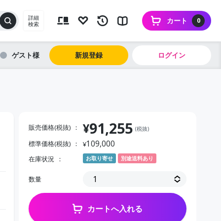
詳細
カート
0
検索
ゲスト
新規登録
ログイン
91,255
¥
販売価格(税抜)
(税抜)
109,000
標準価格(税抜)
¥
在庫状況
お取り寄せ
別途送料あり
数量
カートへ入れる