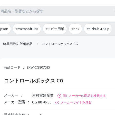
epson
#microsoft 365
#コピー用紙
#box
#bizhub 4700p
建屋用配線･設備部品
コントロールボックス CG
商品コード
ZKW-CG807035
コントロールボックス CG
メーカー
河村電器産業
同じメーカーの商品を検索する
メーカー型番
CG 8070-35
メーカーサイトを見る
最小販売単位
1