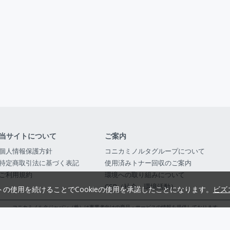
当サイトについて
ご案内
個人情報保護方針
コニカミノルタグループについて
特定商取引法に基づく表記
使用済みトナー回収のご案内
ご利用規約
環境への取り組みについて
CSR（社会・環境活動）
トの使用を続けることでCookieの使用を承諾したことになります。
ビズ
コニカミノルタジャパン（株）は事業者向けの商品・サービスの情報を提供しております
コニカミノルタジャパン株式会社／東京都公安委員会 古物商許可証番号 第3010916054482