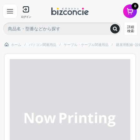
0
ログイン
詳細
検索
ホーム
パソコン関連用品
ケーブル・ケーブル関連用品
建屋用配線･設