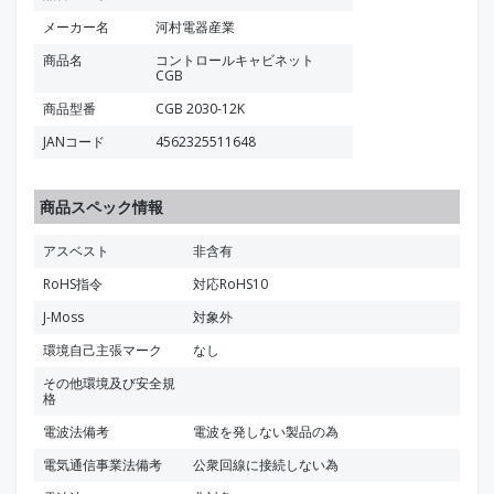
メーカー名
河村電器産業
商品名
コントロールキャビネット
CGB
商品型番
CGB 2030-12K
JANコード
4562325511648
商品スペック情報
アスベスト
非含有
RoHS指令
対応RoHS10
J-Moss
対象外
環境自己主張マーク
なし
その他環境及び安全規
格
電波法備考
電波を発しない製品の為
電気通信事業法備考
公衆回線に接続しない為