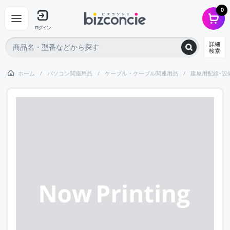
0
ログイン
詳細
検索
ホーム
パソコン関連用品
ケーブル・ケーブル関連用品
建屋用配線･設