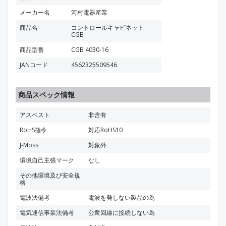
メーカー名
河村電器産業
商品名
コントロールキャビネット
CGB
商品型番
CGB 4030-16
JANコード
4562325509546
商品スペック情報
アスベスト
非含有
RoHS指令
対応RoHS10
J-Moss
対象外
環境自己主張マーク
なし
その他環境及び安全規
格
電波法備考
電波を発しない製品の為
電気通信事業法備考
公衆回線に接続しない為