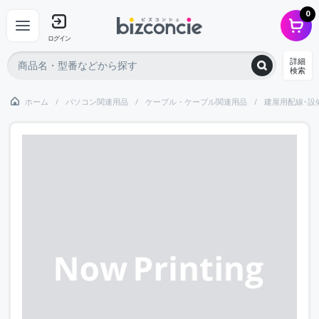
0
ログイン
詳細
検索
ホーム
パソコン関連用品
ケーブル・ケーブル関連用品
建屋用配線･設