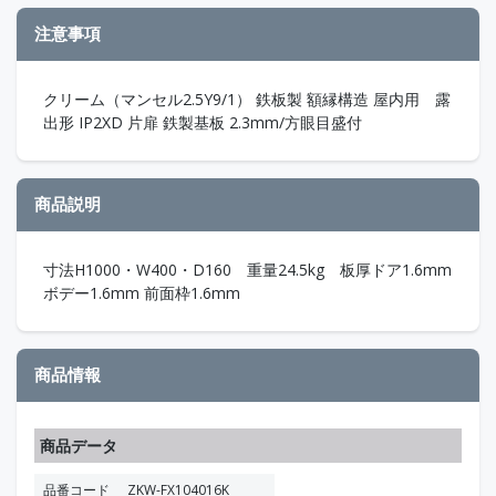
注意事項
クリーム（マンセル2.5Y9/1） 鉄板製 額縁構造 屋内用 露
出形 IP2XD 片扉 鉄製基板 2.3mm/方眼目盛付
商品説明
寸法H1000・W400・D160 重量24.5kg 板厚ドア1.6mm
ボデー1.6mm 前面枠1.6mm
商品情報
商品データ
品番コード
ZKW-FX104016K