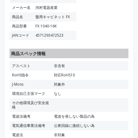
メーカー名
河村電器産業
商品名
盤用キャビネット FX
商品型番
FX 1040-16K
JANコード
4571293472523
商品スペック情報
アスベスト
非含有
RoHS指令
対応RoHS10
J-Moss
対象外
環境自己主張マーク
なし
その他環境及び安全規
格
電波法備考
電波を発しない製品の為
電気通信事業法備考
公衆回線に接続しない為
電波法
非対象