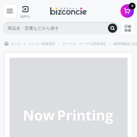
0
ログイン
詳細
検索
ホーム
パソコン関連用品
ケーブル・ケーブル関連用品
建屋用配線･設