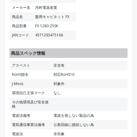
メーカー名
河村電器産業
商品名
盤用キャビネット FX
商品型番
FX 1280-25SK
JANコード
4571293475166
商品スペック情報
アスベスト
非含有
RoHS指令
対応RoHS10
J-Moss
対象外
環境自己主張マーク
なし
その他環境及び安全規
格
電波法備考
電波を発しない製品の為
電気通信事業法備考
公衆回線に接続しない為
電波法
非対象