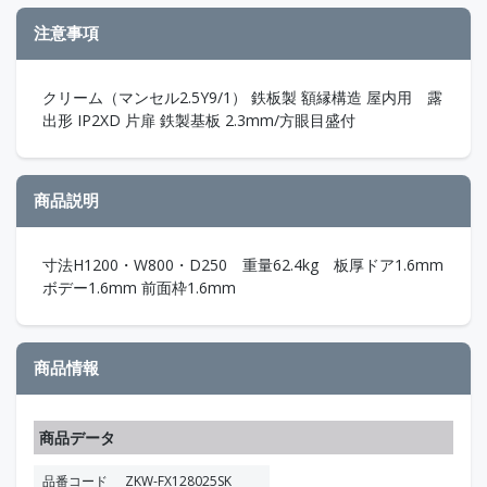
注意事項
クリーム（マンセル2.5Y9/1） 鉄板製 額縁構造 屋内用 露
出形 IP2XD 片扉 鉄製基板 2.3mm/方眼目盛付
商品説明
寸法H1200・W800・D250 重量62.4kg 板厚ドア1.6mm
ボデー1.6mm 前面枠1.6mm
商品情報
商品データ
品番コード
ZKW-FX128025SK