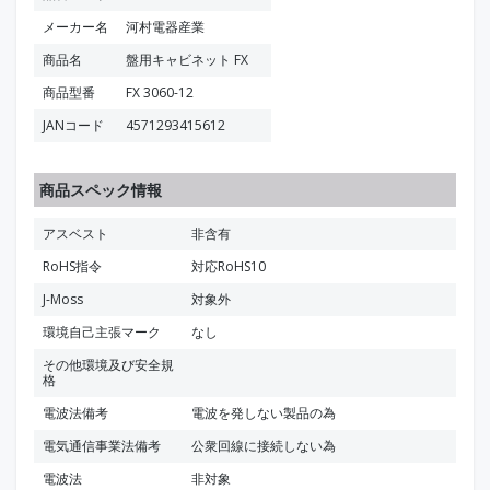
メーカー名
河村電器産業
商品名
盤用キャビネット FX
商品型番
FX 3060-12
JANコード
4571293415612
商品スペック情報
アスベスト
非含有
RoHS指令
対応RoHS10
J-Moss
対象外
環境自己主張マーク
なし
その他環境及び安全規
格
電波法備考
電波を発しない製品の為
電気通信事業法備考
公衆回線に接続しない為
電波法
非対象