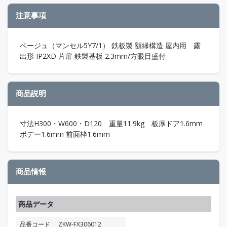
注意事項
ベージュ（マンセル5Y7/1） 鉄板製 額縁構造 屋内用 露
出形 IP2XD 片扉 鉄製基板 2.3mm/方眼目盛付
商品説明
寸法H300・W600・D120 重量11.9kg 板厚ドア1.6mm
ボデー1.6mm 前面枠1.6mm
商品情報
商品データ
品番コード
ZKW-FX306012