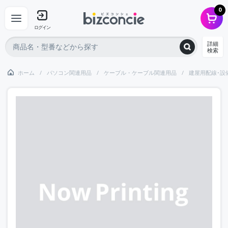
0
ログイン
詳細
検索
ホーム
パソコン関連用品
ケーブル・ケーブル関連用品
建屋用配線･設